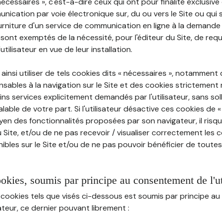
nécessaires », c'est-à-dire ceux qui ont pour finalité exclusiv
munication par voie électronique sur, du ou vers le Site ou qui
ourniture d'un service de communication en ligne à la demand
e, sont exemptés de la nécessité, pour l'éditeur du Site, de requé
tilisateur en vue de leur installation.
ainsi utiliser de tels cookies dits « nécessaires », notamment
sables à la navigation sur le Site et des cookies strictement 
ins services explicitement demandés par l'utilisateur, sans soll
ble de votre part. Si l'utilisateur désactive ces cookies de 
en des fonctionnalités proposées par son navigateur, il risq
Site, et/ou de ne pas recevoir / visualiser correctement les 
ibles sur le Site et/ou de ne pas pouvoir bénéficier de toutes
ookies, soumis par principe au consentement de l'ut
 cookies tels que visés ci-dessous est soumis par principe 
sateur, ce dernier pouvant librement :