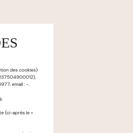
DES
stion des cookies)
89237504900012),
77, email : -.
s
.
e (ci-après le «