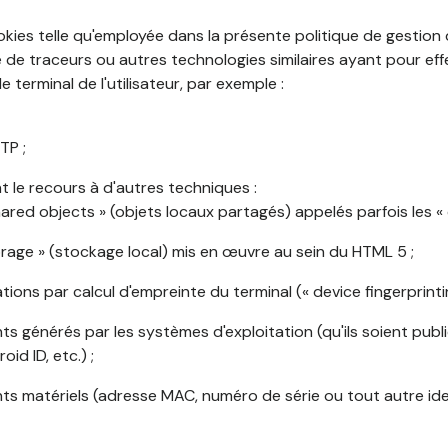
okies telle qu'employée dans la présente politique de gestion
de traceurs ou autres technologies similaires ayant pour effet
 terminal de l'utilisateur, par exemple :
TP ;
 le recours à d'autres techniques :
shared objects » (objets locaux partagés) appelés parfois les « 
torage » (stockage local) mis en œuvre au sein du HTML 5 ;
cations par calcul d'empreinte du terminal (« device fingerprintin
ants générés par les systèmes d'exploitation (qu'ils soient publi
oid ID, etc.) ;
ants matériels (adresse MAC, numéro de série ou tout autre ide