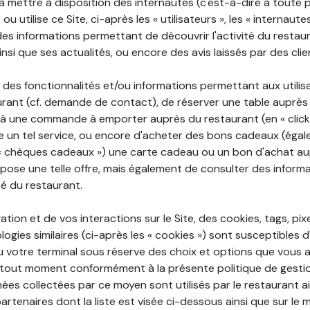
 à mettre à disposition des internautes (c'est-à-dire à toute
ou utilise ce Site, ci-après les « utilisateurs », les « internaute
te des informations permettant de découvrir l'activité du restau
si que ses actualités, ou encore des avis laissés par des clie
 des fonctionnalités et/ou informations permettant aux utilis
urant (cf. demande de contact), de réserver une table auprès
à une commande à emporter auprès du restaurant (en « click a
 un tel service, ou encore d'acheter des bons cadeaux (égal
« chèques cadeaux ») une carte cadeau ou un bon d'achat au
opose une telle offre, mais également de consulter des informa
ité du restaurant.
ation et de vos interactions sur le Site, des cookies, tags, pix
ogies similaires (ci-après les « cookies ») sont susceptibles d
u votre terminal sous réserve des choix et options que vous 
tout moment conformément à la présente politique de gestio
ées collectées par ce moyen sont utilisés par le restaurant a
partenaires dont la liste est visée ci-dessous ainsi que sur le