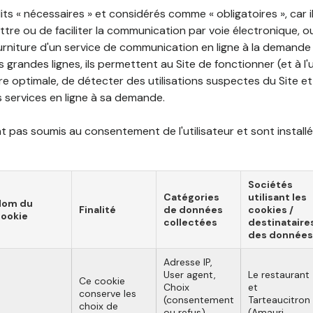
ts « nécessaires » et considérés comme « obligatoires », car il
tre ou de faciliter la communication par voie électronique, 
ourniture d'un service de communication en ligne à la demand
les grandes lignes, ils permettent au Site de fonctionner (et à l'
e optimale, de détecter des utilisations suspectes du Site et 
ns services en ligne à sa demande.
 pas soumis au consentement de l'utilisateur et sont installé
Sociétés
Catégories
utilisant les
Nom du
Finalité
de données
cookies /
ookie
collectées
destinataire
des données
Adresse IP,
User agent,
Le restaurant
Ce cookie
Choix
et
conserve les
(consentement
Tarteaucitron
choix de
ou refus),
(Amauri