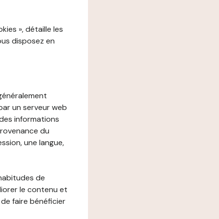
es », détaille les
vous disposez en
, généralement
 par un serveur web
r des informations
 provenance du
ession, une langue,
 habitudes de
liorer le contenu et
 de faire bénéficier