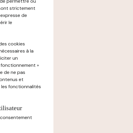
e de permettre ou
 sont strictement
e expresse de
rir le
 des cookies
nécessaires à la
iciter un
« fonctionnement »
ue de ne pas
contenus et
 les fonctionnalités
ilisateur
au consentement