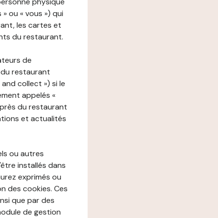
 personne physique
s » ou « vous ») qui
rant, les cartes et
nts du restaurant.
ateurs de
 du restaurant
nd collect ») si le
ement appelés «
près du restaurant
tions et actualités
els ou autres
'être installés dans
aurez exprimés ou
n des cookies. Ces
insi que par des
 module de gestion