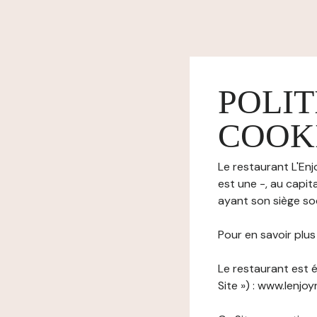
POLIT
COOK
Le restaurant L'Enj
est une -, au capi
ayant son siège soc
Pour en savoir plu
Le restaurant est é
Site ») : www.lenjoy