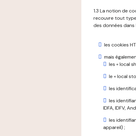
1.3 La notion de co
recouvre tout type 
des données dans le
les cookies HT
mais également
les « local 
le « local s
les identifi
les identifi
IDFA, IDFV, Andr
les identifi
appareil) ;