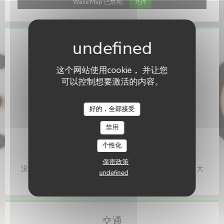
Waze Map 已禁用。
允许
一般信息
菜肴
这个网站使用cookie， 并让您
的Planches, 烤架, 美食汉堡, 早午餐汉堡
可以控制想要激活的内容。
经营类型
L'Enjoy
Café - Restaurant - Brunch
好的，全部接受
服务
禁用
婴儿椅, 无线上网
个性化
支付方式
保密政策
没有联系, 餐厅门票, 欧洲卡/万事达卡, Diners Club, 现金, 大
undefined
师, 签证, 美国运通, 借记卡
交通